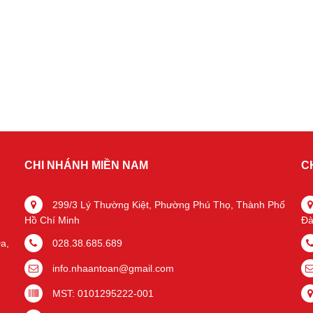
CHI NHÁNH MIỀN NAM
C
299/3 Lý Thường Kiệt, Phường Phú Thọ, Thành Phố
Hồ Chí Minh
Đà
a,
028.38.685.689
info.nhaantoan@gmail.com
MST: 0101295222-001