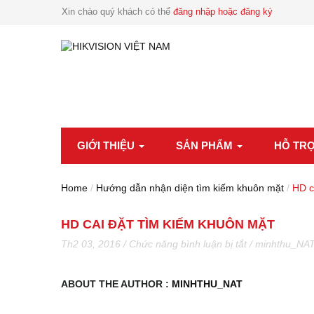
Xin chào quý khách có thể
đăng nhập hoặc đăng ký
GIỚI THIỆU
SẢN PHẨM
HỖ TR
Home
/
Hướng dẫn nhận diện tìm kiếm khuôn mặt
/
HD c
HD CAI ĐẶT TÌM KIẾM KHUÔN MẶT
ở
Th2 03, 2016
/
Chức năng bình luận bị tắt
/
minhthu_NA
HD
cai
đặt
ABOUT THE AUTHOR :
MINHTHU_NAT
tìm
kiếm