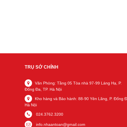
TRỤ SỞ CHÍNH
Văn Phòng: Tầng 05 Tòa nhà 97-99 Láng Hạ, P.
Đống Đa, TP. Hà Nội
Kho hàng và Bảo hành: 88-90 Yên Lãng, P. Đống Đ
Hà Nội
024.3762.3200
info.nhaantoan@gmail.com