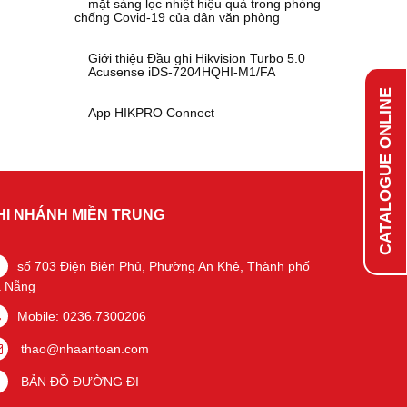
mặt sàng lọc nhiệt hiệu quả trong phòng
chống Covid-19 của dân văn phòng
Giới thiệu Đầu ghi Hikvision Turbo 5.0
Acusense iDS-7204HQHI-M1/FA
CATALOGUE ONLINE
App HIKPRO Connect
HI NHÁNH MIỀN TRUNG
số 703 Điện Biên Phủ, Phường An Khê, Thành phố
 Nẵng
Mobile: 0236.7300206
thao@nhaantoan.com
BẢN ĐỒ ĐƯỜNG ĐI