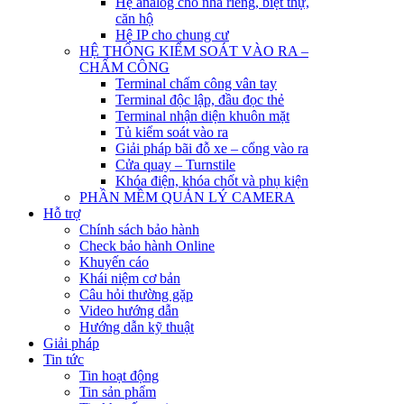
Hệ analog cho nhà riêng, biệt thự,
căn hộ
Hệ IP cho chung cư
HỆ THỐNG KIỂM SOÁT VÀO RA –
CHẤM CÔNG
Terminal chấm công vân tay
Terminal độc lập, đầu đọc thẻ
Terminal nhận diện khuôn mặt
Tủ kiểm soát vào ra
Giải pháp bãi đỗ xe – cổng vào ra
Cửa quay – Turnstile
Khóa điện, khóa chốt và phụ kiện
PHẦN MỀM QUẢN LÝ CAMERA
Hỗ trợ
Chính sách bảo hành
Check bảo hành Online
Khuyến cáo
Khái niệm cơ bản
Câu hỏi thường gặp
Video hướng dẫn
Hướng dẫn kỹ thuật
Giải pháp
Tin tức
Tin hoạt động
Tin sản phẩm