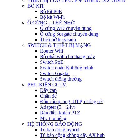
THIẾT BỊ LƯU TRỮ, ENCODER, DECODER
BỘ KIT
Bộ kit PoE
Bộ kit Wi-Fi
Ổ CỨNG – THẺ NHỚ
Ổ cứng WD chuyên dụng
Ổ cứng Seagate chuyên dụng
Thẻ nhớ hikvision
SWITCH & THIẾT BỊ MẠNG
Router Wifi
Bộ phát wifi cho thang máy
Switch PoE
Switch quản lý thông minh
Switch Gigabit
Switch thông thường
PHỤ KIỆN CCTV
Dây cáp
Chân đế
Đầu cáp quang, UTP, chống sét
Adapter (5 – 24v)
Bàn điều khiển PTZ
Mic thu tiếng
HỆ THỐNG BÁO ĐỘNG
Tủ báo động hybrid
Tủ báo động không dây AX hub