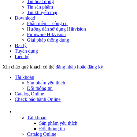
Tin hoạt động
Tin sản phẩm
Tin khuyến mại
Download
Phần mềm – công cụ
Hướng dẫn sử dụng Hikvision
Firmware Hikvision
Giải pháp thông dụng
Đại lý
Tuyển dụng
Liên hệ
Xin chào quý khách có thể
đăng nhập hoặc đăng ký
Tài khoản
Sản phẩm yêu thích
Đổi thông tin
Catalog Online
Check bảo hành Online
Tài khoản
Sản phẩm yêu thích
Đổi thông tin
Catalog Online