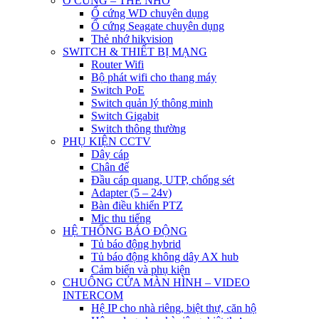
Ổ CỨNG – THẺ NHỚ
Ổ cứng WD chuyên dụng
Ổ cứng Seagate chuyên dụng
Thẻ nhớ hikvision
SWITCH & THIẾT BỊ MẠNG
Router Wifi
Bộ phát wifi cho thang máy
Switch PoE
Switch quản lý thông minh
Switch Gigabit
Switch thông thường
PHỤ KIỆN CCTV
Dây cáp
Chân đế
Đầu cáp quang, UTP, chống sét
Adapter (5 – 24v)
Bàn điều khiển PTZ
Mic thu tiếng
HỆ THỐNG BÁO ĐỘNG
Tủ báo động hybrid
Tủ báo động không dây AX hub
Cảm biến và phụ kiện
CHUÔNG CỬA MÀN HÌNH – VIDEO
INTERCOM
Hệ IP cho nhà riêng, biệt thự, căn hộ