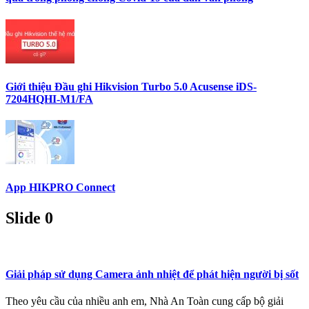
Giới thiệu Đầu ghi Hikvision Turbo 5.0 Acusense iDS-
7204HQHI-M1/FA
App HIKPRO Connect
Slide 0
Giải pháp sử dụng Camera ảnh nhiệt để phát hiện người bị sốt
Theo yêu cầu của nhiều anh em, Nhà An Toàn cung cấp bộ giải