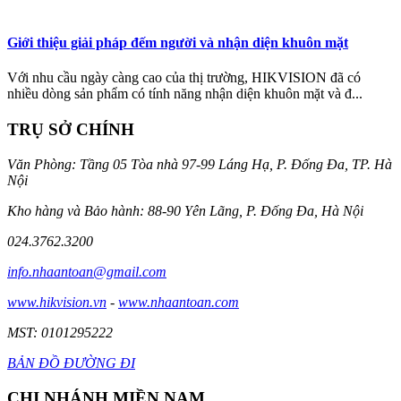
Giới thiệu giải pháp đếm người và nhận diện khuôn mặt
Với nhu cầu ngày càng cao của thị trường, HIKVISION đã có
nhiều dòng sản phẩm có tính năng nhận diện khuôn mặt và đ...
TRỤ SỞ CHÍNH
Văn Phòng: Tầng 05 Tòa nhà 97-99 Láng Hạ, P. Đống Đa, TP. Hà
Nội
Kho hàng và Bảo hành: 88-90 Yên Lãng, P. Đống Đa, Hà Nội
024.3762.3200
info.nhaantoan@gmail.com
www.hikvision.vn
-
www.nhaantoan.com
MST: 0101295222
BẢN ĐỒ ĐƯỜNG ĐI
CHI NHÁNH MIỀN NAM