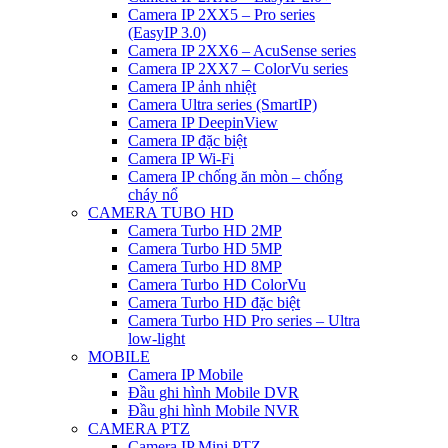
Camera IP 2XX5 – Pro series
(EasyIP 3.0)
Camera IP 2XX6 – AcuSense series
Camera IP 2XX7 – ColorVu series
Camera IP ảnh nhiệt
Camera Ultra series (SmartIP)
Camera IP DeepinView
Camera IP đặc biệt
Camera IP Wi-Fi
Camera IP chống ăn mòn – chống
cháy nổ
CAMERA TUBO HD
Camera Turbo HD 2MP
Camera Turbo HD 5MP
Camera Turbo HD 8MP
Camera Turbo HD ColorVu
Camera Turbo HD đặc biệt
Camera Turbo HD Pro series – Ultra
low-light
MOBILE
Camera IP Mobile
Đầu ghi hình Mobile DVR
Đầu ghi hình Mobile NVR
CAMERA PTZ
Camera IP Mini PTZ