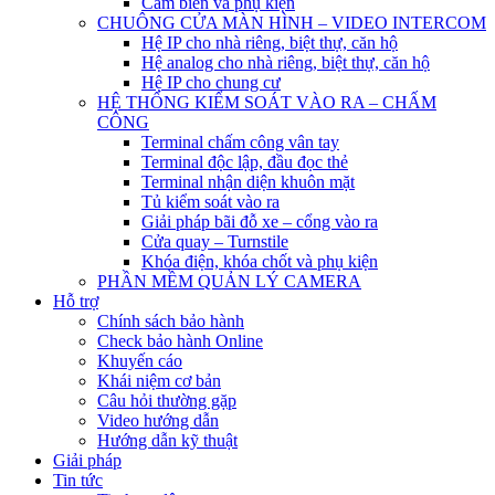
Cảm biến và phụ kiện
CHUÔNG CỬA MÀN HÌNH – VIDEO INTERCOM
Hệ IP cho nhà riêng, biệt thự, căn hộ
Hệ analog cho nhà riêng, biệt thự, căn hộ
Hệ IP cho chung cư
HỆ THỐNG KIỂM SOÁT VÀO RA – CHẤM
CÔNG
Terminal chấm công vân tay
Terminal độc lập, đầu đọc thẻ
Terminal nhận diện khuôn mặt
Tủ kiểm soát vào ra
Giải pháp bãi đỗ xe – cổng vào ra
Cửa quay – Turnstile
Khóa điện, khóa chốt và phụ kiện
PHẦN MỀM QUẢN LÝ CAMERA
Hỗ trợ
Chính sách bảo hành
Check bảo hành Online
Khuyến cáo
Khái niệm cơ bản
Câu hỏi thường gặp
Video hướng dẫn
Hướng dẫn kỹ thuật
Giải pháp
Tin tức