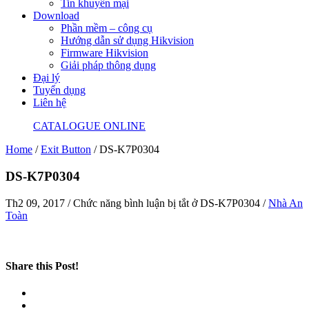
Tin khuyến mại
Download
Phần mềm – công cụ
Hướng dẫn sử dụng Hikvision
Firmware Hikvision
Giải pháp thông dụng
Đại lý
Tuyển dụng
Liên hệ
CATALOGUE ONLINE
Home
/
Exit Button
/
DS-K7P0304
DS-K7P0304
Th2 09, 2017
/
Chức năng bình luận bị tắt
ở DS-K7P0304
/
Nhà An
Toàn
Share this Post!