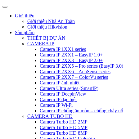
Giới thiệu
Giới thiệu Nhà An Toàn
Giới thiệu Hikvision
Sản phẩm
THIẾT BỊ DỰ ÁN
CAMERA IP
Camera IP 1XX1 series
Camera IP 2XX1 – EasyIP 1.0+
Camera IP 2XX3 – EasyIP 2.0+
Camera IP 2XX5 – Pro series (EasyIP 3.0)
Camera IP 2XX6 – AcuSense series
Camera IP 2XX7 – ColorVu series
Camera IP ảnh nhiệt
Camera Ultra series (SmartIP)
Camera IP DeepinView
Camera IP đặc biệt
Camera IP Wi-Fi
Camera IP chống ăn mòn – chống cháy nổ
CAMERA TUBO HD
Camera Turbo HD 2MP
Camera Turbo HD 5MP
Camera Turbo HD 8MP
Camera Turbo HD ColorVu